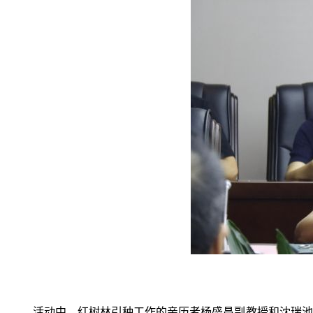
活动中，红树林引种工作的亲历者杨盛昌
副
教授和沈瑞池