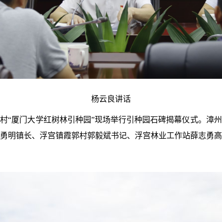
杨云良讲话
郭村
“厦门大学红树林引种园”现场举行引种园石碑揭幕仪式。漳
勇明镇长、浮宫镇霞郭村郭毅斌书记、浮宫林业工作站薛志勇