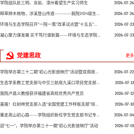
学院组队赴三明、龙岩、漳州看望生产实习师生
2026-07-26
释草辨木格物，涉溪登山传道————我院2024级生态学专业生产实习圆满收官
2026-07-26
环境与生态学院召开“一院一策”改革试点暨“十五五”学科发展研讨会
2026-07-23
凝心聚力谋发展 实干笃行谱新篇——环境与生态学院召开第三届第四次教职工大会
2026-07-23
党建思政
更多
学院举办第三十二期“初心光影放映厅”活动暨双周政治理论学习
2026-07-22
生态学系教工党支部与中交三航局九溪口项目党支部开展联学共建主题党日活动
2026-07-13
我院卢昌义教授获评福建省高校优秀共产党员
2026-07-12
喜报！红树林党支部入选“全国党建工作样板支部”培育创建单位
2026-07-10
重走高山初心路——学院组织新任学生党支部书记专题研学实践
2026-07-04
迎“七一”，学院举办第三十一期“初心光影放映厅”活动
2026-07-01