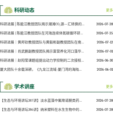
科研动态
更多
科研进展│陈能汪教授团队揭示潮滩CO₂源—汇转换的水文淹水阈值调控机制
2026-07-28
科研进展 | 陈能汪教授团队在河海连续体氮碳循环研究方面取得新进展
2026-07-25
科研进展｜黄邦钦教授团队与黄毅彬副教授团队在南海深海碳通量高频变化规律及其调控机制研究中取得新进展
2026-07-12
科研进展｜肖武鹏副教授团队揭示富营养化河口藻华快速生消的潮周期驱动机制
2026-07-01
科研进展｜赵阳莹课题组提出动力学控制的二次接枝理论
2026-06-30
厦大团队十余载深耕，《九龙江流域-厦门湾的海陆界面生态环境》专著出版
2026-06-01
学术讲座
更多
【生态与环境讲坛387讲】淡水蓝藻中氟喹诺酮类药物生物利用度建模A fluoroquinolone bioavailability model framework for freshwater cyanobacteria
2026-07-28
【生态与环境讲坛386讲】纳米塑料在水生生物中的时空归趋与跨层级毒性效应可视化研究
2026-07-28