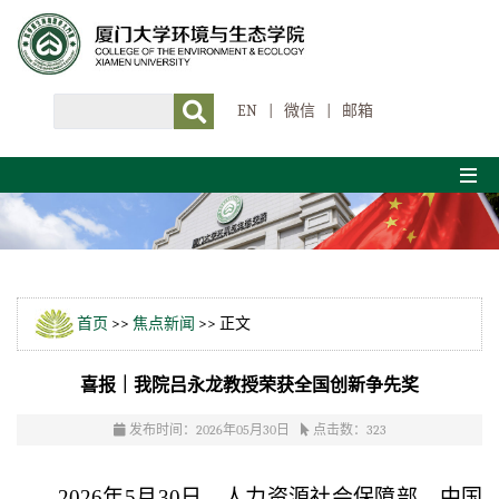
EN
|
微信
|
邮箱
首页
>>
焦点新闻
>> 正文
喜报｜我院吕永龙教授荣获全国创新争先奖
发布时间：2026年05月30日
点击数：
323
2026
年
5
月
30
日，人力资源社会保障部、中国