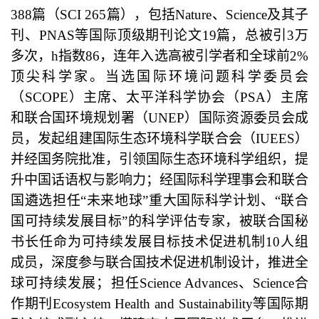
388篇（
SCI
265篇），包括
Nature、Science
及其子
刊、
PNAS
等国际顶级期刊论文
1
9
篇
，总被引
3万
多次，
h
指数86，连年入选高被引学者和全球前2%
顶尖科学家。当选国际环境问题科学委员会
（
SCOPE
）主席、太平洋科学协会（
PSA
）主席
和联合国环境规划署（
UNEP
）国际资源委员会成
员，发起组建国际生态环境科学联合会（
IUEES
）
并经国务院批准，引领国际生态环境科学组织，提
升中国话语权与影响力；经国际科学理事会和联合
国遴选担任“未来地球”重大国际科学计划、“联合
国可持续发展目标”的科学评估专家，被联合国秘
书长任命为可持续发展目标技术促进机制10人组
成员，深度参与联合国技术促进机制设计，推进全
球可持续发展；担任
Science Advances、Science
合
作期刊
Ecosystem Health and Sustainability
等国际期