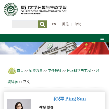
EN
|
微信
|
邮箱
首页
>>
师资力量
>>
专任教师
>>
环境科学与工程
>>
环
境科学
>> 正文
孙萍 Ping Sun
教授 博导