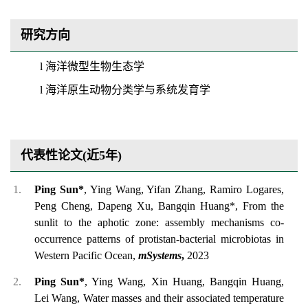
研究方向
l
海洋微型生物生态学
l
海洋原生动物分类学与系统发育学
代表性论文(近5年)
Ping Sun
*
, Ying Wang, Yifan Zhang, Ramiro Logares,
Peng Cheng, Dapeng X
u, Bangqin Huang
*, From the
sunlit to the aphotic zone: assembly mechanisms co-
occurrence patterns of
protistan-bacterial microbiotas in
Western Pacific Ocean,
mSystems
,
2023
Ping Sun
*
, Ying Wang, Xi
n
H
u
a
ng,
Bangqin Huang,
Lei Wang,
Water masses and their associated temperature