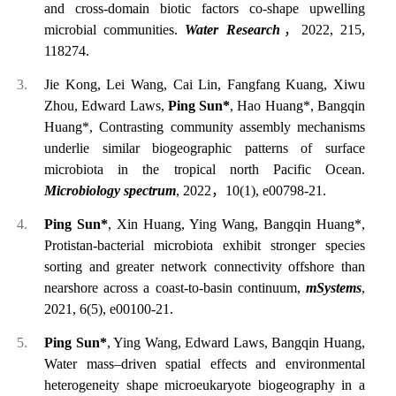
and cross-domain biotic factors co-shape upwelling
microbial communities.
Water Research
，
2022
, 215,
118274.
Jie K
ong
,
Lei Wang, Cai Lin, Fangfang Kuang, X
i
wu
Zhou, Edward Laws,
Ping Sun
*
, Hao Huang*,
Bangqin
Huang
*
,
Co
ntrasting community assembly mechanisms
underlie similar biogeographic patterns of surface
microbiota in the tropical north Pacific Ocean.
Microbiology spectrum
, 202
2
，
1
0(1), e00798-21.
Ping Sun*
, Xin Huang, Ying Wang, Bangqin Huang*,
Protistan-bacterial microbiota exhibit stronger species
sorting and greater network connectivity offshore than
nearshore across a coast-to-basin continuum,
m
Systems
,
2021, 6(5), e00100-21.
Ping Sun*
, Ying Wang, Edward Laws, Bangqin Huang,
Water mass–driven spatial effects and environmental
heterogeneity shape microeukaryote biogeography in a