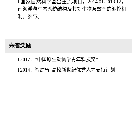
l
国家自然科学基金重点项目，
201
4.01
-20
18.12
，
南海浮游生态系统结构及其对生物泵效率的调控机
制，参与。
荣誉奖励
l
2
017
，
“
中国原生动物学青年科技奖
”
l
201
4
，福建省
“
高校新世纪优秀人才支持计划
”