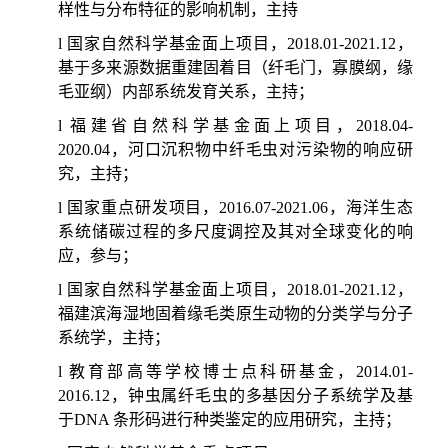
样性与分布特征的影响机制，主持
l
国家自然科学基金面上项目
，
20
18
.01-202
1.12
，
基于多来源数据重建固着目（纤毛门，寡膜纲，缘
毛亚纲）内部系统发育关系
，主持；
l
福建省自然科学基金面上项目
，
20
18
.0
4
-
202
0.04
，河口沉积物中纤毛虫对污染物的响应研
究
，主持；
l
国家重点研发项目，
20
16.07
-202
1.06
，海洋生态
系统储碳过程的多尺度调控及其对全球变化的响
应，参与；
l
国家自然科学基金面上项目
，
20
18
.01-202
1.12
，
福建滨海湿地固着缘毛类原生动物的分类学与分子
系统学
，主持；
l
教育部高等学校博士点科研基金，
201
4.01
-
201
6.12
，钟虫属纤毛虫的多基因分子系统学及基
于
DNA
条形码进行种类鉴定的应用研究，
主持；