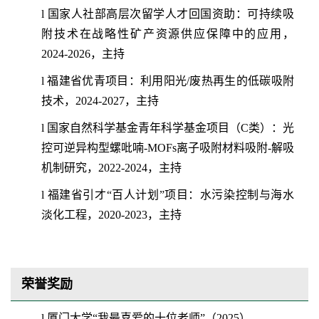
l
国家人社部高层次留学人才回国资助：可持续吸
附技术在战略性矿产资源供应保障中的应用，
2
024-2026
，主持
l
福建省优青项目：利用阳光
/
废热再生的低碳吸附
技术，
2
024-2027
，主持
l
国家自然科学基金青年科学基金项目（
C
类）：
光
控可逆异构型螺吡喃
-MOFs
离子吸附材料吸附
-
解吸
机制研究
，
2
022-2024
，主持
l
福建省引才
“
百人计划
”
项目：水污染控制与海水
淡化工程，
2
020-2023
，主持
荣誉奖励
l
厦门大学
“
我最喜爱的十位老师
”
（
2
025
）