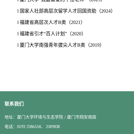
l
国家人社部高层次留学人才回国资助（
2
024
）
l
福建省高层次人才
B
类（
2
021
）
l
福建省引才
“
百人计划
”
（
2
020
）
l
厦门大学南强青年拔尖人才
B
类
（
2019
）
联系我们
地址：厦门大学环境与生态学院 / 厦门市翔安南路
电话：0592-2186558、 2189838