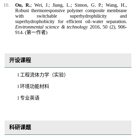
Ou, R.
; Wei, J.; Jiang, L.; Simon, G. P.; Wang, H.,
Robust thermoresponsive polymer composite membrane
with switchable superhydrophilicity and
superhydrophobicity for efficient oil–water separation.
Environmental science & technology
2016, 50 (2), 906-
914.
(
第一作者
)
开设课程
l
工程流体力学（实验）
l
环境功能材料
l
专业英语
科研课题