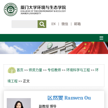
EN
|
微信
|
邮箱
首页
>>
师资力量
>>
专任教师
>>
环境科学与工程
>>
环
境工程
>> 正文
区然雯 Ranwen Ou
副教授 博导