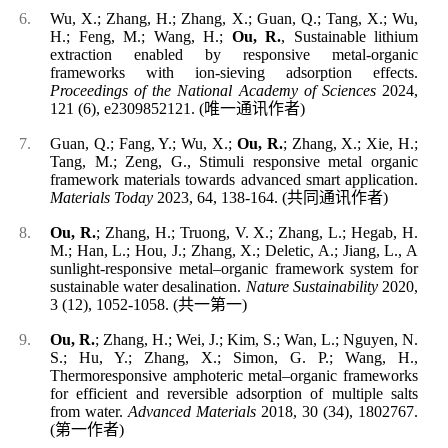
Wu, X.; Zhang, H.; Zhang, X.; Guan, Q.; Tang, X.; Wu,
H.; Feng, M.; Wang, H.;
Ou, R.
, Sustainable lithium
extraction enabled by responsive metal-organic
frameworks with ion-sieving adsorption effects.
Proceedings of the National Academy of Sciences
2024,
121 (6), e2309852121.
(
唯一通讯作者
)
Guan, Q.; Fang, Y.; Wu, X.;
Ou, R.
; Zhang, X.; Xie, H.;
Tang, M.; Zeng, G., Stimuli responsive metal organic
framework materials towards advanced smart application.
Materials Today
2023, 64, 138-164.
(
共同通讯作者
)
Ou, R.
; Zhang, H.; Truong, V. X.; Zhang, L.; Hegab, H.
M.; Han, L.; Hou, J.; Zhang, X.; Deletic, A.; Jiang, L., A
sunlight-responsive metal–organic framework system for
sustainable water desalination.
Nature Sustainability
2020,
3 (12), 1052-1058.
(
共一第一
)
Ou, R.
; Zhang, H.; Wei, J.; Kim, S.; Wan, L.; Nguyen, N.
S.; Hu, Y.; Zhang, X.; Simon, G. P.; Wang, H.,
Thermoresponsive amphoteric metal–organic frameworks
for efficient and reversible adsorption of multiple salts
from water.
Advanced Materials
2018, 30 (34), 1802767.
(
第一作者
)