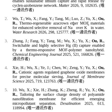
enables sustainable lithium capture and rapid release by
cyclen-azobenzene network.
Matter
2026, 9, 102635.
(
唯
一通讯作者
)
Wu, T.; Wu, X.; Fang, Y.; Tang, M.; Luo, Z.; Yu, X.;
Ou,
R.
, Thermo-regenerable azacrown ether MOF materials
+
+
for enhanced selective removal of Na
over K
in water.
Water Research
2026, 298, 125777.
(
唯一通讯作者
)
Zhang, J.; Fang, Y.; Tang, M.; Wu, X.; Yu, X.;
Ou, R.
,
Switchable and highly selective Hg (II) capture enabled
by a thermo-responsive MOF-polymer nanohybrid.
Chemical Engineering Journal
2025, 521
,
166826.
(
唯一
通讯作者
)
Xie, H.; Wu, X.; Ye, J.; Chen, W.; Zeng, Y.; Yu, X.;
Ou,
R.
, Cationic agents regulated graphene oxide membranes
for precise molecular sieving.
Journal of Membrane
Science
2025, 719, 123763.
(
唯一通讯作者
)
10.
Wu, X.; Xie, H.; Zhang, K.; Zheng, R.; Yu, X.;
Ou,
R.
, Tailoring the surface charge density of polyamide
nanofiltration membrane for efficient emerging
micropollutant separation.
Desalination
2025, 613,
118994.
(
唯一通讯作者
)