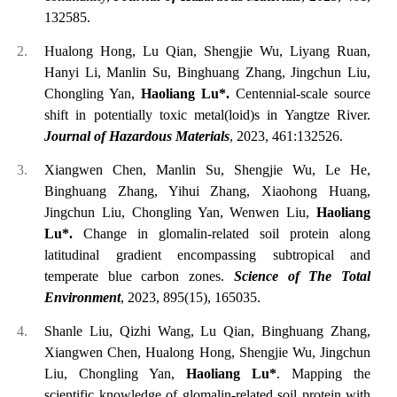
132585.
Hualong Hong, Lu Qian, Shengjie Wu, Liyang Ruan,
Hanyi Li, Manlin Su, Binghuang Zhang, Jingchun Liu,
Chongling Yan,
Haoliang Lu*.
Centennial-scale source
shift in potentially toxic metal(loid)s in Yangtze River.
Journal of Hazardous Materials
, 2023, 461:132526.
Xiangwen Chen, Manlin Su, Shengjie Wu, Le He,
Binghuang Zhang, Yihui Zhang, Xiaohong Huang,
Jingchun Liu, Chongling Yan, Wenwen Liu,
Haoliang
Lu*.
Change in glomalin-related soil protein along
latitudinal gradient encompassing subtropical and
temperate blue carbon zones.
Science of The Total
Environment
, 2023, 895(15), 165035.
Shanle Liu, Qizhi Wang, Lu Qian, Binghuang Zhang,
Xiangwen Chen, Hualong Hong, Shengjie Wu, Jingchun
Liu, Chongling Yan,
Haoliang Lu*
. Mapping the
scientific knowledge of glomalin-related soil protein with