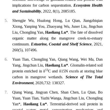
implications for carbon sequestration.
Ecosystem Health
and Sustainability
, 2022, 8(1), 2085185.
Shengjie Wu, Hualong Hong, Lu Qian, Jiangzhiqian
Xiong, Yanping You, Zhaoyang Wu, Juner Liu, Jingchun
Liu, Chongling Yan,
Haoliang Lu*
. The fate of dissolved
organic matter along the mangrove creek-to-estuary
continuum.
Estuarine, Coastal and Shelf Science
, 2021,
260(5), 107496.
Yuan Tian, Chongling Yan, Qiang Wang, Wei Ma, Dan
Yang, Jingchun Liu,
Haoliang Lu*
. Glomalin-related soil
13
protein enriched in δ
C and δ15N excels at storing blue
carbon in mangrove wetlands.
Science of The Total
Environment
, 2020,732: 138327.
Qiang Wang, Jingyan Chen, Shan Chen, Lu Qian, Bo
Yuan, Yuan Tian, Yazhi Wanga, Jingchun Liu, Chongling
Yan*,
Haoliang Lu*
. Terrestrial-derived soil protein in
coastal water: metal sequestration mechanism and