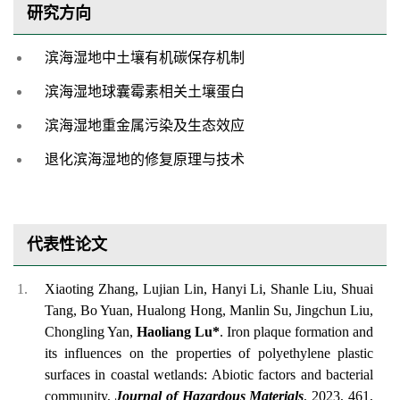
研究方向
滨海湿地中土壤有机碳保存机制
滨海湿地球囊霉素相关土壤蛋白
滨海湿地重金属污染及生态效应
退化滨海湿地的修复原理与技术
代表性论文
Xiaoting Zhang, Lujian Lin, Hanyi Li, Shanle Liu, Shuai
Tang, Bo Yuan, Hualong Hong, Manlin Su, Jingchun Liu,
Chongling Yan,
Haoliang Lu*
. Iron plaque formation and
its influences on the properties of polyethylene plastic
surfaces in coastal wetlands: Abiotic factors and bacterial
community,
Journal of Hazardous Materials
, 2023, 461,