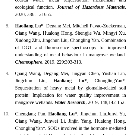
ecological function.
Journal of Hazardous Materials
,
2020, 386: 121655.
Haoliang Lu*
, Degang Mei, Mitchell Pavao-Zuckerman,
Qiang Wang, Hualong Hong, Shengjie Wu, Mingyi Xu,
Xudong Zhu, Jingchun Liu, Chongling Yan. Combination
of DGT and fluorescence spectroscopy for improved
understanding of metal behaviour in mangrove wetland.
Chemosphere
, 2019, 229:303-313.
Qiang Wang, Degang Mei, Jingyan Chen, Yushan Lin,
Jingchun Liu,
Haoliang Lu*
, ChonglingYan*.
Sequestration of heavy metal by glomalin-related soil
protein: Implication for water quality improvement in
mangrove wetlands.
Water Research
, 2019,
148,142-152.
Chenglang Pan,
Haoliang Lu*
, Jingchun Liu,Junyi Yu,
Qiang Wang, Junwei Li, Jinjin Yang, Hualong Hong,
ChonglingYan*. SODs involved in the hormone mediated