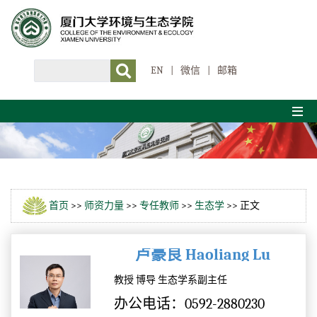
EN
|
微信
|
邮箱
首页
>>
师资力量
>>
专任教师
>>
生态学
>> 正文
卢豪良 Haoliang Lu
教授 博导 生态学系副主任
办公电话：0592-2880230