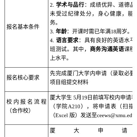
2.
学术与品行
：成绩优异、道德品
未受过纪律处分，身心健康，能
务。
报名基本条件
3.
年龄
：开课时需已年满18周岁。
4.
语言要求
：具有良好的英语水平
班测试。其中，
商务沟通英语
课程
上水平。
先完成厦门大学内申请（录取必要
报名核心要求
项目组提交材料
厦大学生 5月19日前填写校内申请
校内报名流程
（学院A210），将申请表（扫描
（合作校）
（Excel 版）发送至ceews@xmu.edu.
厦大申请