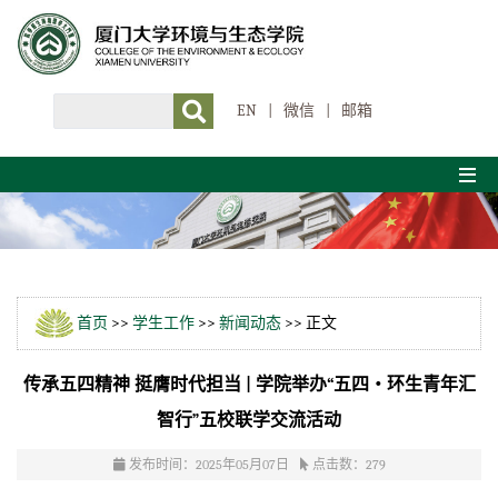
EN
|
微信
|
邮箱
首页
>>
学生工作
>>
新闻动态
>> 正文
传承五四精神 挺膺时代担当 | 学院举办“五四・环生青年汇
智行”五校联学交流活动
发布时间：2025年05月07日
点击数：
279