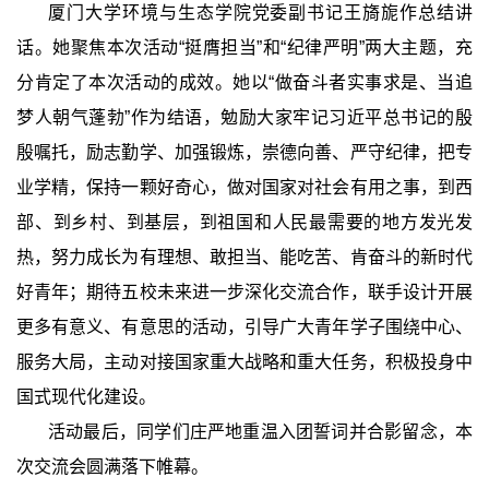
厦门大学环境与生态学院党委副书记王旖旎作总结讲
话。她聚焦本次活动“挺膺担当”和“纪律严明”两大主题，充
分肯定了本次活动的成效。她以“做奋斗者实事求是、当追
梦人朝气蓬勃”作为结语，勉励大家牢记习近平总书记的殷
殷嘱托，励志勤学、加强锻炼，崇德向善、严守纪律，把专
业学精，保持一颗好奇心，做对国家对社会有用之事，到西
部、到乡村、到基层，到祖国和人民最需要的地方发光发
热，努力成长为有理想、敢担当、能吃苦、肯奋斗的新时代
好青年；期待五校未来进一步深化交流合作，联手设计开展
更多有意义、有意思的活动，引导广大青年学子围绕中心、
服务大局，主动对接国家重大战略和重大任务，积极投身中
国式现代化建设。
活动最后，同学们庄严地重温入团誓词并合影留念，本
次交流会圆满落下帷幕。