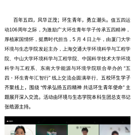
百年五四，风华正茂；环生青年，勇立潮头。
值五四运
动
106
周年之际，为激励广大环生青年学子传承五四精神，
厚植家国情怀，挺膺时代担当，
5
月
4
日上午，由厦门大学
环境与生态学院发起主办，上海交通大学环境科学与工程学
院、中山大学环境科学与工程学院、中国科学技术大学环境
科学与工程系、东南大学能源与环境学院联合举办的
“
五
四
・
环生青年汇智行”
线上交流会圆满举行。
五校环生学子
齐聚线上，围绕
“
传承弘扬五四精神 共话环生青年使命
”
主
题展开深入交流。活动由环境与生态学院本科生团总支书记
张皓源主持。