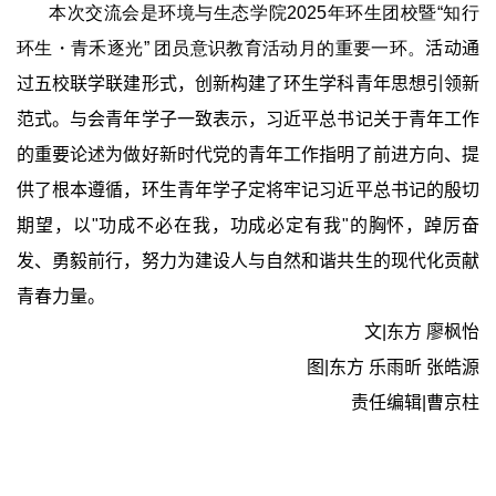
本次交流会是环境与生态学院
2025
年环生团校暨
“
知行
环生
・
青禾逐光”
团员意识教育活动月的重要一环。
活动通
过五校联学联建形式，创新构建了环生学科青年思想引领新
范式。与会青年学子一致表示，习近平总书记关于青年工作
的重要论述为做好新时代党的青年工作指明了前进方向、提
供了根本遵循，环生青年学子定将牢记习近平总书记的殷切
期望，以
"
功成不必在我，功成必定有我
"
的胸怀，踔厉奋
发、勇毅前行，努力为建设人与自然和谐共生的现代化贡献
青春力量。
文
|
东方 廖枫怡
图
|
东方 乐雨昕 张皓源
责任编辑
|
曹京柱