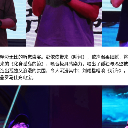
精彩无比的听觉盛宴。彭依依带来《瞬间》，歌声温柔细腻，
来的《化身孤岛的鲸》，嗓音极具感染力，唱出了孤独与渴望
造出孤独又浪漫的氛围，令人沉浸其中；刘耀
楷
唱响《听海》
品罗马仕充电宝。