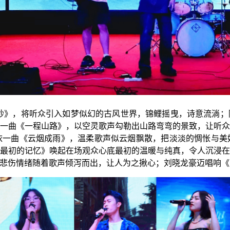
鲤抄》，将听众引入如梦似幻的古风世界，锦鲤摇曳，诗意流淌
一曲《一程山路》，以空灵歌声勾勒出山路弯弯的景致，让听
依一曲《云烟成雨》，温柔歌声似云烟飘散，把淡淡的惆怅与美
最初的记忆》唤起在场观众心底最初的温暖与纯真，令人沉浸
悲伤情绪随着歌声倾泻而出，让人为之揪心；刘晓龙豪迈唱响《