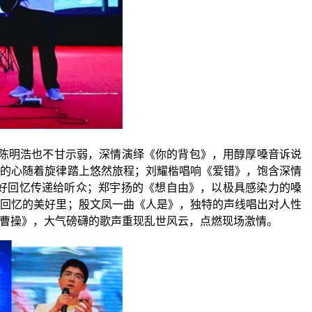
；陈明浩也不甘示弱，深情演绎《你的背包》，用醇厚嗓音诉说
众的心随着旋律踏上悠然旅程；刘耀
楷
唱响《爱错》，饱含深情
好回忆传递给听众；郑宇扬的《想自由》，以极具感染力的嗓
在回忆的美好里；殷文凤一曲《人是》，独特的声线唱出对人性
曹操》，大气磅礴的歌声重现乱世风云，点燃现场激情。