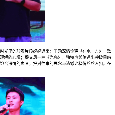
将时光里的珍贵片段娓娓道来；于涵深情诠释《在水一方》，歌
被理解的心境；殷文凤一曲《光亮》，独特声线传递出冲破黑暗
，饱含深情的声音，把对往事的思念与遗憾诠释得丝丝入扣。在