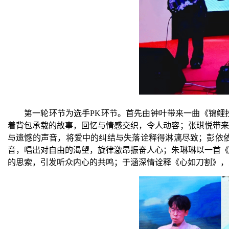
第一轮环节为
选手
PK环节。首先由钟叶带来一曲《锦
着背包承载的故事，回忆与情感交织，令人动容；张琪悦带来
与遗憾的声音，将爱中的纠结与失落诠释得淋漓尽致；彭依
音，唱出对自由的渴望，旋律激昂振奋人心；朱琳琳以一首《
的思索，引发听众内心的共鸣；于涵深情诠释《心如刀割》，