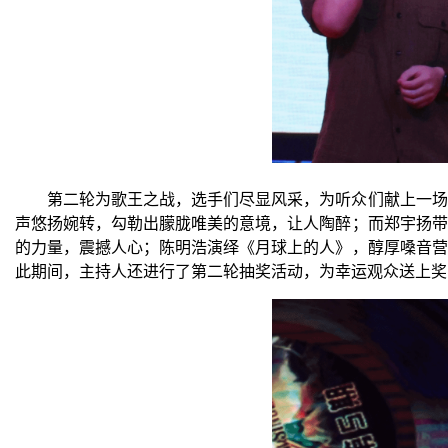
第二轮为歌王之战，选手们尽显风采，为听众们献上一场
声悠扬婉转，勾勒出朦胧唯美的意境，让人陶醉；而郑宇扬带
的力量，震撼人心；陈明浩演绎《月球上的人》，醇厚嗓音营
此期间，主持人还进行了第二
轮
抽奖活动，为幸运观众送上奖