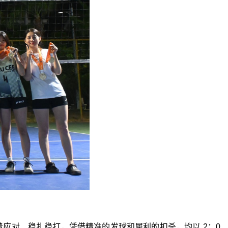
沉着应对、稳扎稳打，凭借精准的发球和犀利的扣杀，均以
2
：
0