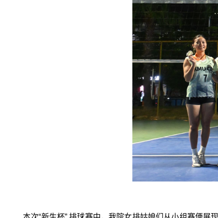
本次“新生杯” 排球赛中，我院女排姑娘们从小组赛便