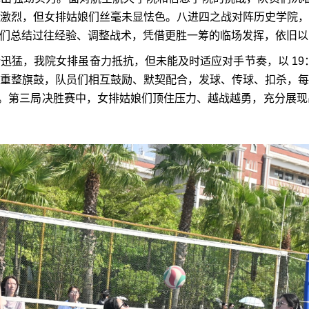
激烈，但女排姑娘们丝毫未显怯色。八进四之战对阵历史学院
们总结过往经验、调整战术，凭借更胜一筹的临场发挥，依旧以
势迅猛，我院女排虽奋力抵抗，但未能及时适应对手节奏，以
19
重整旗鼓，队员们相互鼓励、默契配合，发球、传球、扣杀，
。第三局决胜赛中，女排姑娘们顶住压力、越战越勇，充分展现出