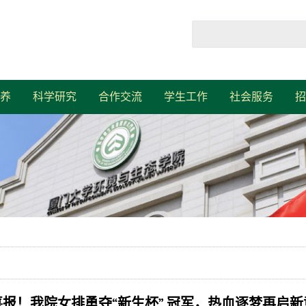
养
科学研究
合作交流
学生工作
社会服务
招
喜报！我院女排勇夺“新生杯” 冠军，热血逐梦再启新