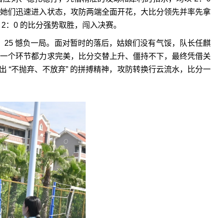
，她们迅速进入状态，攻防两端全面开花，大比分领先并率先拿
2
：
0
的比分强势取胜，闯入决赛。
：
25
憾负一局。面对暂时的落后，姑娘们没有气馁，队长任麒
每一个环节都力求完美，比分交替上升、僵持不下，最终凭借关
 “不抛弃、不放弃” 的拼搏精神，攻防转换行云流水，比分一