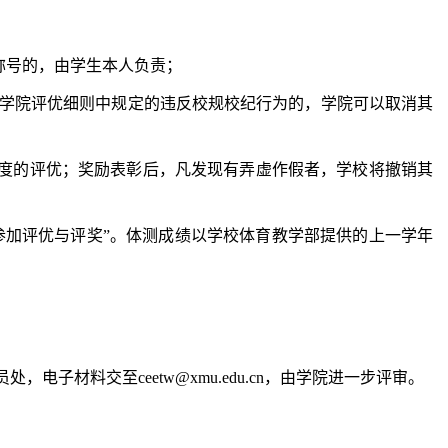
称号的，由学生本人负责；
者有学院评优细则中规定的违反校规校纪行为的，学院可以取消其
年度的评优；奖励表彰后，凡发现有弄虚作假者，学校将撤销其
可参加评优与评奖”。体测成绩以学校体育教学部提供的上一学年
员
处，电子材料交至ceetw@xmu.edu.cn
，由学院进一步评审。