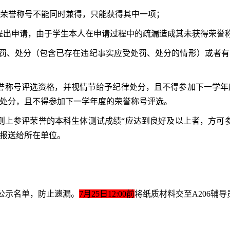
干部”荣誉称号不能同时兼得，只能获得其中一项；
可提出申请，由于学生本人在申请过程中的疏漏造成其未获得荣誉
行为受处罚、处分（包含已存在违纪事实应受处罚、处分的情形）或
荣誉称号评选资格，并视情节给予纪律处分，且不得参加下一学
处分，且不得参加下一学年度的荣誉称号评选。
，原则上参评荣誉的本科生体测试成绩“应达到良好及以上者，方
报送给所在单位。
公示名单，防止遗漏。
7月25日12:00前
将纸质材料交至A206辅导