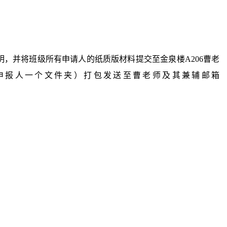
明，并将班级所有申请人的纸质版材料提交至金泉楼
A206曹老
申报人一个文件夹
）打包
发送至
曹老师及其兼辅
邮箱