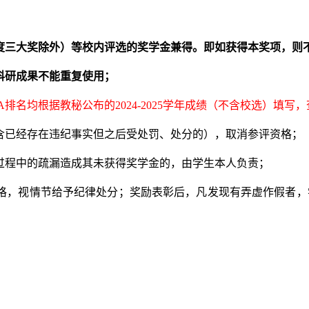
三大奖除外）等校内评选的奖学金兼得。即如获得本奖项，则不可参评
科研成果不能重复使用；
A
排名均根据教秘公布
的
2024-2025
学年成绩（不含校选）填写
，
含已经存在违纪事实但之后受处罚、处分的），取消参评资格；
过程中的疏漏造成其未获得奖学金的，由学生本人负责；
格，视情节给予纪律处分；奖励表彰后，凡发现有弄虚作假者，