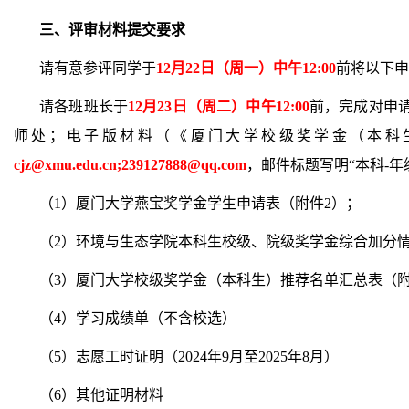
三、评审材料提交要求
请有意参评同学于
12月22日（周一）中午
12
:
0
0
前将以下
申
请各班班长于
12月23日（周二）中午12:00
前，完成对申
师处；电子版材料（《
厦门大学校级奖学金（本科
cjz@xmu.edu.cn
;
239127888@qq.com
，邮件标题写明
“本科-年
（1）
厦门大学燕宝奖学金学生申请表（附件
2）；
（2）
环境与生态学院本科生校级、院级奖学金综合加分
（3）
厦门大学校级奖学金（本科生）推荐名单汇总表
（
（4）
学习成绩单
（
不含校选
）
（5）
志愿
工时证明（
202
4
年
9
月
至
2025年8月
）
（
6）其他证明材料