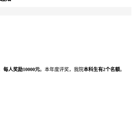
，
每人奖励
10000元
。本年度评奖，我院
本科生
有
2
个名额
。