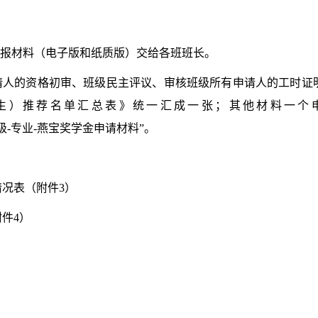
报材料（电子版和纸质版）交给各班班长。
请人的资格初审、班级民主评议、审核班级所有申请人的工时证
生）推荐名单汇总表
》
统一汇成一张；其他材料一个
级-专业-
燕宝奖学金
申请材料
”
。
情况表
（
附件
3
）
附件
4
）