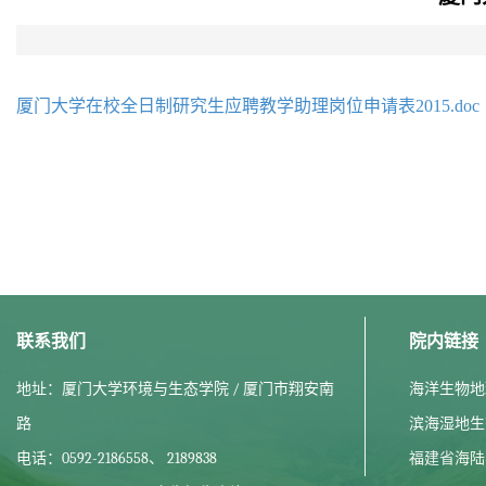
厦门大学在校全日制研究生应聘教学助理岗位申请表2015.doc
联系我们
院内链接
地址：厦门大学环境与生态学院 / 厦门市翔安南
海洋生物地
路
滨海湿地生
电话：0592-2186558、 2189838
福建省海陆