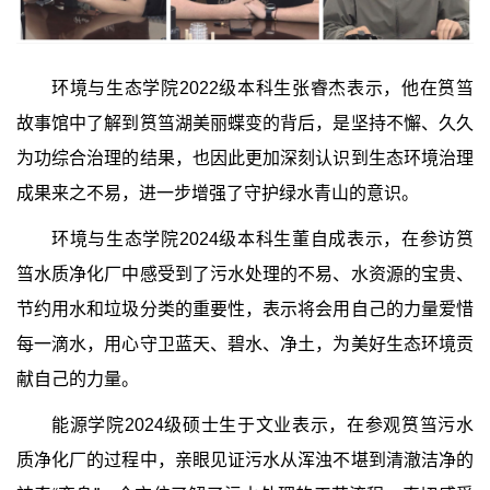
环境与生态学院
2022
级本科生张睿杰表示，他在筼筜
故事馆中了解到筼筜湖美丽蝶变的背后，是坚持不懈、久久
为功综合治理的结果，也因此更加深刻认识到生态环境治理
成果来之不易，进一步增强了守护绿水青山的意识。
环境与生态学院
2024
级本科生董自成表示，在参访筼
筜水质净化厂中感受到了污水处理的不易、水资源的宝贵、
节约用水和垃圾分类的重要性，表示将会用自己的力量爱惜
每一滴水，用心守卫蓝天、碧水、净土，为美好生态环境贡
献自己的力量。
能源学院
2024
级硕士生于文业表示，在参观筼筜污水
质净化厂的过程中，亲眼见证污水从浑浊不堪到清澈洁净的