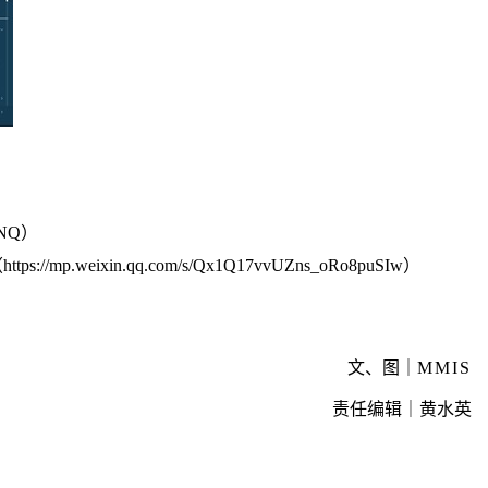
JNQ
）
（
https://mp.weixin.qq.com/s/Qx1Q17vvUZns_oRo8puSIw
）
文、图｜
MMIS
责任编辑｜黄水英