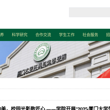
养
科学研究
合作交流
学生工作
社会服务
招
美，校园光影敬匠心 ——学院开展“2025·厦门大