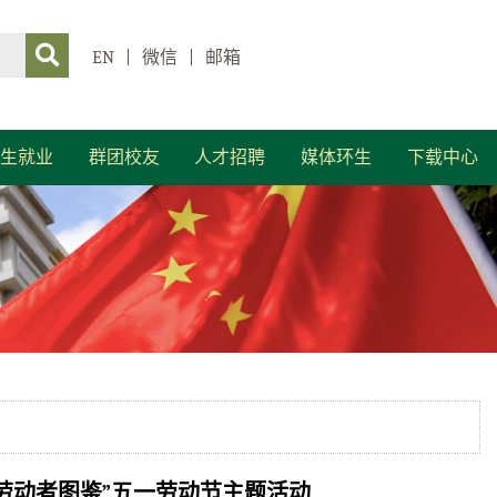
EN
|
微信
|
邮箱
生就业
群团校友
人才招聘
媒体环生
下载中心
学劳动者图鉴”五一劳动节主题活动