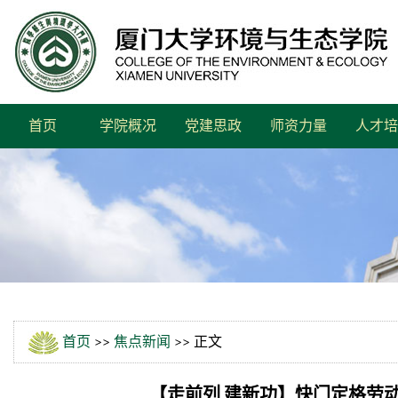
首页
学院概况
党建思政
师资力量
人才培
首页
>>
焦点新闻
>> 正文
【走前列 建新功】快门定格劳动