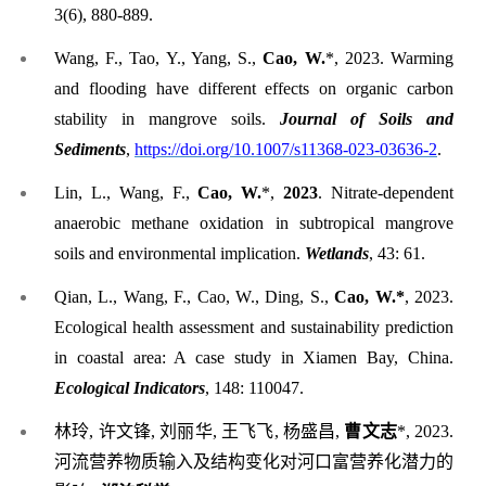
3(6), 880-889.
Wang, F., Tao, Y., Yang, S.,
Cao, W.
*
, 2023. Warming
and flooding have different effects on organic carbon
stability in mangrove soils.
Journal of Soils and
Sediments
,
https://doi.org/10.1007/s11368-023-03636-2
.
Lin, L., Wang, F.,
Cao, W.
*
,
2023
. Nitrate-dependent
anaerobic methane oxidation in subtropical mangrove
soils and environmental implication.
Wetlands
, 43: 61.
Qian, L., Wang, F., Cao, W., Ding, S.,
Cao, W.
*
, 2023.
Ecological health assessment and sustainability prediction
in coastal area: A case study in Xiamen Bay, China.
Ecological Indicators
, 148: 110047.
林玲
,
许文锋
,
刘丽华
,
王飞飞
,
杨盛昌
,
曹文志
*
, 2023
.
河流营养物质输入及结构变化对河口富营养化潜力的