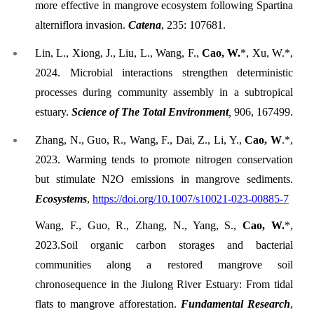
more effective in mangrove ecosystem following Spartina
alterniflora invasion.
Catena
,
235: 107681.
Lin, L., Xiong, J., Liu, L., Wang, F.,
Cao, W.
*
, Xu, W.
*
,
2024. Microbial interactions strengthen deterministic
processes during community assembly in a subtropical
estuary.
Science of The Total Environment
,
906, 167499.
Zhang, N., Guo, R., Wang, F., Dai, Z., Li, Y.,
Cao, W
.
*
,
2023. Warming tends to promote nitrogen conservation
but stimulate N2O emissions in mangrove sediments.
Ecosystems
,
https://doi.org/10.1007/s10021-023-00885-7
Wang, F., Guo, R., Zhang, N., Yang, S.,
Cao, W.
*,
202
3.
Soil organic carbon storages and bacterial
communities along a restored mangrove soil
chronosequence in the Jiulong River Estuary
: From tidal
flats to mangrove afforestation.
Fundamental Research
,