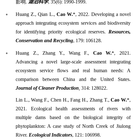
影响
.
湖泊科学
, 35(6): 1990-1999
.
Huang
Z.
, Qian L
.
,
Cao W
.
*, 2022. Developing a novel
a
pproach
i
ntegrating
e
cosystem
s
ervices and
b
iodiversity
for
i
dentifying
p
riority
e
cological
r
eserves.
Resources,
Conservation and Recycling
, 179: 106128.
Huang Z
.
, Zhang Y
.
, Wang F
.
,
Cao W
.
*, 2021.
Advancing a novel large-scale assessment integrating
ecosystem service flows and real human needs: A
comparison between China and the United States.
Journal of Cleaner Production
,
314: 128022.
Lin L., Wang F., Chen H., Fang H., Zhang T.,
Cao W.
*,
2021. Ecological health assessments of rivers with
multiple dams based on the biological integrity of
phytoplankton: A case study of North Creek of Jiulong
River.
Ecological Indicators
,
121: 106998.