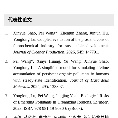
代表性论文
Xinyue Shao, Pei Wang
*
, Zhenjun Zhang, Junjun Hu,
Yonglong Lu
.
Coupled evaluation of the pros and cons of
fluorochemical industry for sustainable development
.
Journal of Cleaner Production
. 2026, 545: 147791.
Pei Wang
*
, Xinyi Huang, Yu Wang, Xinyue Shao,
Yonglong Lu
.
A simplified model for simulating lifetime
accumulation of persistent organic pollutants in humans
with steady-state identification
.
Journal of Hazardous
Materials
. 2025, 495: 138897.
Yonglong Lu, Pei Wang, Jingjing Yuan
.
Ecological Risks
of Emerging Pollutants in Urbanizing Regions
.
Springer
.
2023.
ISBN 978-981-19-9630-6 (eBook)
.
王佩
,
黄欣怡
,
曹致纬
,
吴朝阳
,
吕永龙
.
新污染物共排