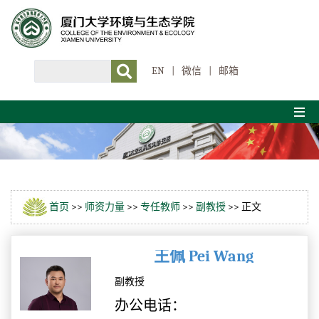
EN
|
微信
|
邮箱
首页
>>
师资力量
>>
专任教师
>>
副教授
>> 正文
王佩 Pei Wang
副教授
办公电话：