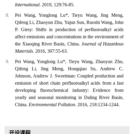
International
.
2019, 129:76-85.
Pei Wang, Yonglong Lu*, Tieyu Wang, Jing Meng,
Qifeng Li, Zhaoyun Zhu, Yajun Sun, Ruoshi Wang, John
P. Giesy: Shifts in production of perfluoroalkyl acids
affect emissions and concentrations in the environment of
the Xiaoqing River Basin, China.
Journal of Hazardous
Materials
.
2016, 307:55-63.
Pei Wang, Yonglong Lu*, Tieyu Wang, Zhaoyun Zhu,
Qifeng Li, Jing Meng, Hongqiao Su, Andrew C.
Johnson, Andrew J. Sweetman: Coupled production and
emission of short chain perfluoroalkyl acids from a fast
developing fluorochemical industry: Evidence from
yearly and seasonal monitoring in Daling River Basin,
China.
Environmental Pollution
.
2016, 218:1234-1244.
开设课程