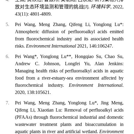
放对生态环境监测和管理的挑战
[J].
环境科学
, 2022,
43(11): 4801-4809.
Pei Wang, Meng Zhang, Qifeng Li, Yonglong Lu*:
Atmospheric diffusion of perfluoroalkyl acids emitted
from fluorochemical industry and its associated health
risks.
Environment International
2021, 146:106247.
Pei Wang*, Yonglong Lu**, Hongqiao Su, Chao Su,
Andrew C. Johnson, Longfei Yu, Alan Jenkins:
Managing health risks of perfluoroalkyl acids in aquatic
food from a river-estuary-sea environment affected by
fluorochemical industry.
Environment International
.
2020, 138:105621.
Pei Wang, Meng Zhang, Yonglong Lu*, Jing Meng,
Qifeng Li, Xiaotian Lu: Removal of perfluoalkyl acids
(PFAAs) through fluorochemical industrial and domestic
wastewater treatment plants and bioaccumulation in
aquatic plants in river and artificial wetland.
Environment