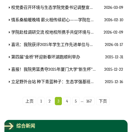
校党委召开环境与生态学院党委书记调整宣布会议
2026-03-09
情系桑榆暖晚晴 薪火相传续初心——学院在春节前夕探望退休教师
2026-02-10
学院赴桂调研交流 校地校所携手共促环境与健康协同发展
2026-02-09
喜讯：我院获评2025年学生工作先进单位与特色单位
2026-01-17
第四届“金桥”杯迎新春环湖跑顺利举办
2025-12-31
喜报！我院男篮勇夺2025年厦门大学“新生杯”篮球联赛翔安校区冠军！
2025-12-22
立足野外台站 种下青蓝种子：生态学强基班赴台海站进行学术汇报及参观学习
2025-12-16
...
上页
1
2
3
4
5
167
下页
综合新闻