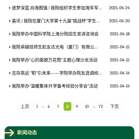
逐梦深蓝 向海图强 | 我院组织学生参加海军军营开放日活动
2025-04-24
喜讯 | 我院在厦门大学第十九届“挑战杯”学生课外学术科技作品竞赛中取得佳绩
2025-04-20
我院举办中国科学院上海分院招生宣讲咨询会
2025-04-18
我院卓越班师生赴友达光电（厦门）有限公司和福建虎伯寮国家级自然保护区开展研学活动
2025-04-15
我院举办“心的面貌万花筒”主题心理沙龙活动
2025-04-15
志存高远 “职”引未来——学院举办院友选调经验分享交流会
2025-04-14
我院举办“温暖集体·升学备考经验分享会”活动
2025-04-14
...
...
上页
1
6
7
8
9
10
72
下页
新闻动态